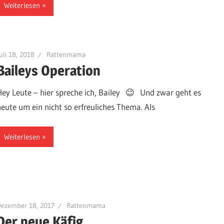
Weiterlesen
uli 18, 2018
Rattenmama
Baileys Operation
Hey Leute – hier spreche ich, Bailey 😉 Und zwar geht es
heute um ein nicht so erfreuliches Thema. Als
Weiterlesen
Dezember 18, 2017
Rattenmama
Der neue Käfig