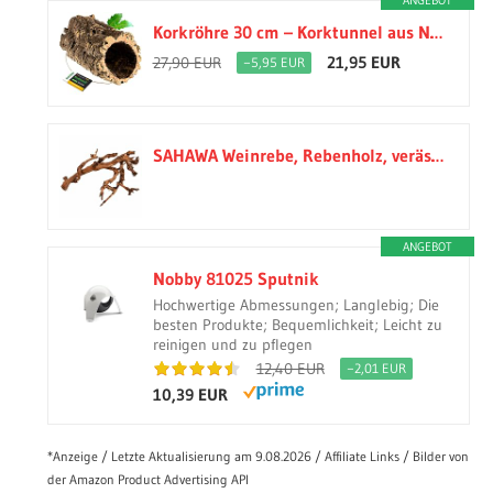
Korkröhre 30 cm – Korktunnel aus Naturkorkrinde, gereinigt und desinfiziert, Innendurchmesser 11–14 cm, ideal als Unterschlupf für Nager, Kaninchen, Reptilien, Vögel und Terrarium Dekoration
21,95 EUR
27,90 EUR
−5,95 EUR
SAHAWA Weinrebe, Rebenholz, verästelt, sandgestrahlt, Verschiedene Größen, Terrarium Deko, Sitzstange, Vogelsitzplatz, Käfigzubehör, Floristik und Raumschmuck
ANGEBOT
Nobby 81025 Sputnik
Hochwertige Abmessungen; Langlebig; Die
besten Produkte; Bequemlichkeit; Leicht zu
reinigen und zu pflegen
12,40 EUR
−2,01 EUR
10,39 EUR
*Anzeige / Letzte Aktualisierung am 9.08.2026 / Affiliate Links / Bilder von
der Amazon Product Advertising API