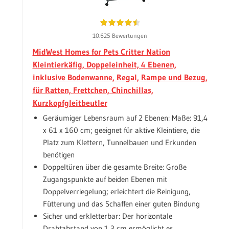
10.625 Bewertungen
MidWest Homes for Pets Critter Nation
Kleintierkäfig, Doppeleinheit, 4 Ebenen,
inklusive Bodenwanne, Regal, Rampe und Bezug,
für Ratten, Frettchen, Chinchillas,
Kurzkopfgleitbeutler
Geräumiger Lebensraum auf 2 Ebenen: Maße: 91,4
x 61 x 160 cm; geeignet für aktive Kleintiere, die
Platz zum Klettern, Tunnelbauen und Erkunden
benötigen
Doppeltüren über die gesamte Breite: Große
Zugangspunkte auf beiden Ebenen mit
Doppelverriegelung; erleichtert die Reinigung,
Fütterung und das Schaffen einer guten Bindung
Sicher und erkletterbar: Der horizontale
Drahtabstand von 1,3 cm ermöglicht es